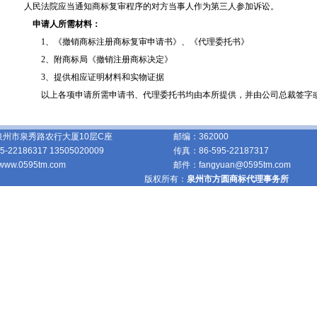
人民法院应当通知商标复审程序的对方当事人作为第三人参加诉讼。
申请人所需材料：
1、《撤销商标注册商标复审申请书》、《代理委托书》
2、附商标局《撤销注册商标决定》
3、提供相应证明材料和实物证据
以上各项申请所需申请书、代理委托书均由本所提供，并由公司总裁签字
泉州市泉秀路农行大厦10层C座
邮编：
362000
95-22186317 13505020009
传真：
86-595-22187317
//www.0595tm.com
邮件：
fangyuan@0595tm.com
版权所有：
泉州市方圆商标代理事务所
技